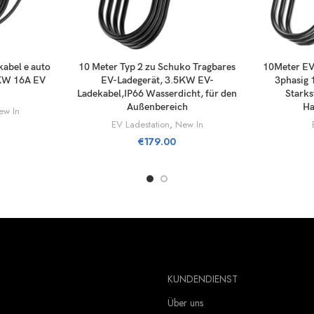
RUKORG
LÄGG TILL I VARUKORG
LÄGG 
abel e auto
10 Meter Typ 2 zu Schuko Tragbares
10Meter EV
6KW 16A EV
EV-Ladegerät, 3.5KW EV-
3phasig 
Ladekabel,IP66 Wasserdicht, für den
Starks
Außenbereich
Ha
ew In
EV Ladestation
,
New In
€
179.00
KUNDENDIENST
Über uns