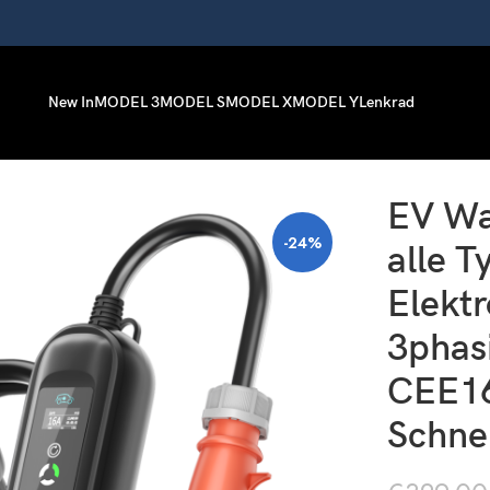
New In
MODEL 3
MODEL S
MODEL X
MODEL Y
Lenkrad
euge, 5M 3phasig Typ2 auf CEE16A Schnellladekabel
EV Wa
-24%
alle T
Elekt
3phas
CEE1
Schne