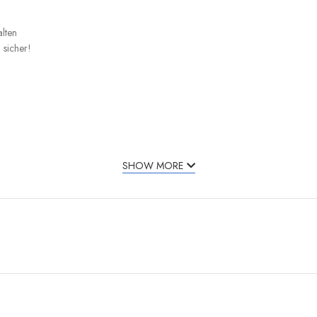
alten
sicher!
SHOW MORE
 Sie das Ladegerät mit dem
Schuho-Adapter
überall dort verwenden, wo es
an der Ladestation verwendet werden, am besten für Reisen.