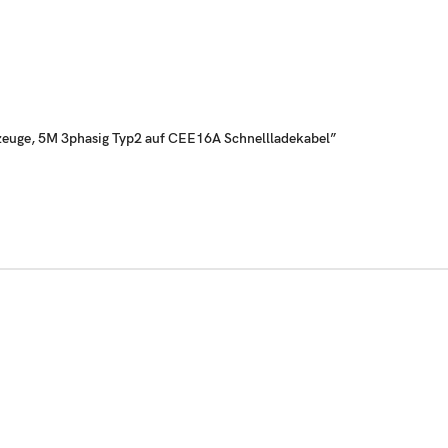
rzeuge, 5M 3phasig Typ2 auf CEE16A Schnellladekabel”
egerät zu einer Wallbox.