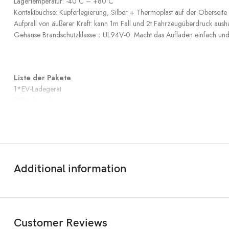
Lagertemperatur: -40°C – +80°C
Kontaktbuchse: Kupferlegierung, Silber + Thermoplast auf der Oberseite
Aufprall von äußerer Kraft: kann 1m Fall und 2t Fahrzeugüberdruck aush
Gehäuse Brandschutzklasse：UL94V-0. Macht das Aufladen einfach und 
Liste der Pakete
1*EV-Ladegerät
1*Packungsbox
1*Benutzerhandbuch
Wenn auf Reisen keine CEE 16A-Steckdose zur Verfügung steht, können
Additional information
mit
CEE16A auf Typ2 Steckeradapter
,
das tragbare Ladegerät kann 
Customer Reviews