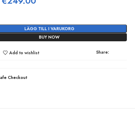
Det
Det
€
249.00
ursprungliga
nuvarande
priset
priset
var:
är:
LÄGG TILL I VARUKORG
€329.00.
€249.00.
BUY NOW
Share:
Add to wishlist
afe Checkout