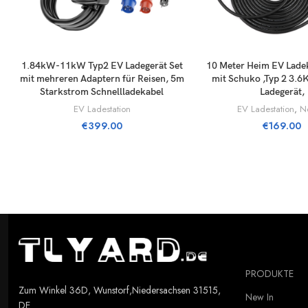
LÄGG TILL I VARUKORG
LÄGG TILL I VA
1.84kW-11kW Typ2 EV Ladegerät Set
10 Meter Heim EV Ladek
mit mehreren Adaptern für Reisen, 5m
mit Schuko ,Typ 2 3.
Starkstrom Schnellladekabel
Ladegerät,
EV Ladestation
EV Ladestation
,
N
€
399.00
€
169.00
PRODUKTE
Zum Winkel 36D, Wunstorf,Niedersachsen 31515,
New In
DE