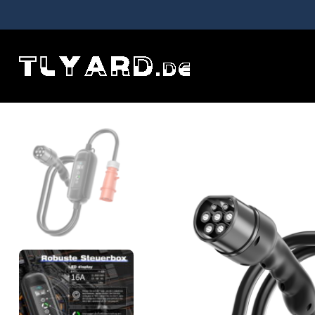
Hem
New In
EV Wallbox 11KW für alle Typ2 Elektrofahrz