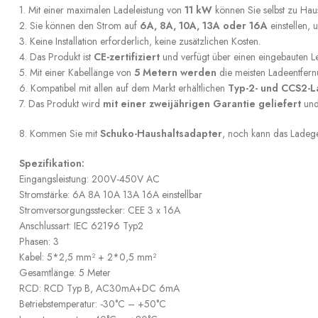
1. Mit einer maximalen Ladeleistung von
11 kW
können Sie selbst zu Hau
2. Sie können den Strom auf
6A, 8A, 10A, 13A oder 16A
einstellen,
3. Keine Installation erforderlich, keine zusätzlichen Kosten.
4. Das Produkt ist
CE-zertifiziert
und verfügt über einen eingebauten L
5. Mit einer Kabellänge von
5 Metern werden
die meisten Ladeentfern
6. Kompatibel mit allen auf dem Markt erhältlichen
Typ-2- und CCS2-L
7. Das Produkt wird
mit einer zweijährigen Garantie geliefert
und 
8. Kommen Sie mit
Schuko-Haushaltsadapter
, noch kann das Ladeg
Spezifikation:
Eingangsleistung: 200V-450V AC
Stromstärke: 6A 8A 10A 13A 16A einstellbar
Stromversorgungsstecker: CEE 3 x 16A
Anschlussart: IEC 62196 Typ2
Phasen: 3
Kabel: 5*2,5 mm² + 2*0,5 mm²
Gesamtlänge: 5 Meter
RCD: RCD Typ B, AC30mA+DC 6mA
Betriebstemperatur: -30°C – +50°C