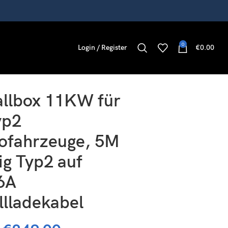
0
Login / Register
€
0.00
llbox 11KW für
yp2
rofahrzeuge, 5M
ig Typ2 auf
6A
llladekabel