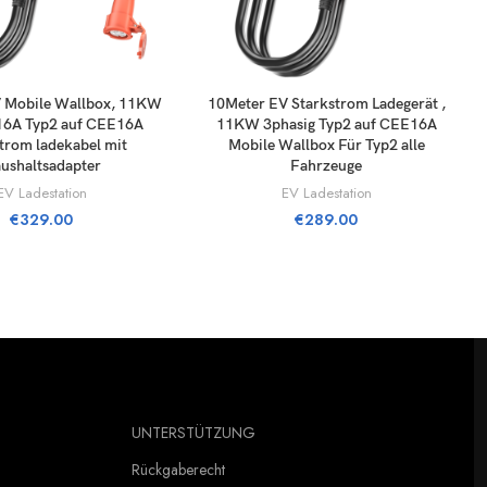
TILL I VARUKORG
LÄGG TILL I VARUKORG
 Mobile Wallbox, 11KW
10Meter EV Starkstrom Ladegerät ,
16A Typ2 auf CEE16A
11KW 3phasig Typ2 auf CEE16A
trom ladekabel mit
Mobile Wallbox Für Typ2 alle
ushaltsadapter
Fahrzeuge
EV Ladestation
EV Ladestation
€
329.00
€
289.00
UNTERSTÜTZUNG
Rückgaberecht