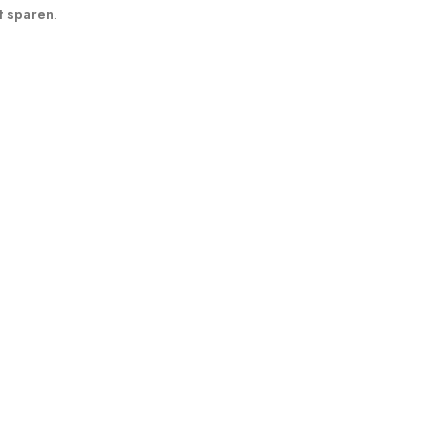
t sparen
.