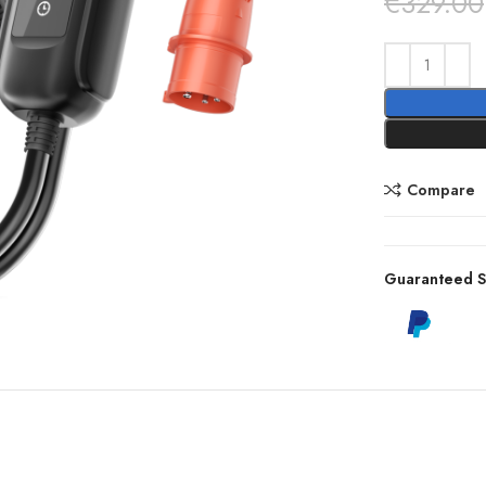
€
329.00
Compare
Guaranteed S