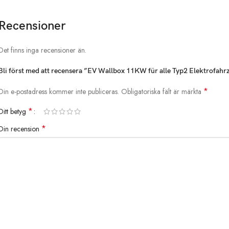
Recensioner
Det finns inga recensioner än.
Bli först med att recensera ”EV Wallbox 11KW für alle Typ2 Elektrofah
*
Din e-postadress kommer inte publiceras.
Obligatoriska fält är märkta
*
Ditt betyg
*
Din recension
Mit dem
Standbügel
und der
Ladesteckdose
wird das tragbare Lad