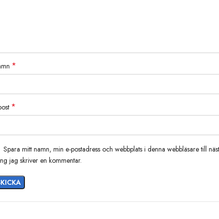
5. Bitte kontaktieren Sie uns über den Online-Chat auf der Website oder
per E-Mail an den Kundendienst, wenn Sie andere individuelle
Anforderungen an das Lenkrad haben.
*
amn
*
post
Spara mitt namn, min e-postadress och webbplats i denna webbläsare till näs
ng jag skriver en kommentar.