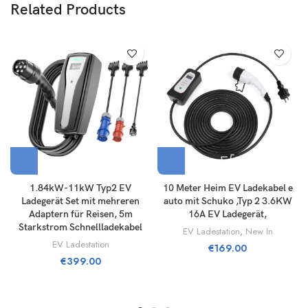
Related Products
Unsere maßgeschneiderten Lenkräder sind für eine einfache Montage
konzipiert und haben den gleichen Durchmesser wie Ihr Serienlenkrad
für ein sportlicheres und besseres Fahrerlebnis.
Glatter und rutschfester Griff dank der größeren und konturierten
Griffe. Sie werden das Gefühl lieben, dass Ihre Hände in weiches
Nappaleder gehüllt sind, während Ihre Daumen in der vertieften,
sportlichen Griffposition bleiben.
Das ergonomische Design erhöht den Fahrkomfort auch auf langen
1.84kW-11kW Typ2 EV
10 Meter Heim EV Ladekabel e
Ladegerät Set mit mehreren
auto mit Schuko ,Typ 2 3.6KW
Fahrten – und die einzigartige Form ermöglicht Ihnen den vollen Blick
Adaptern für Reisen, 5m
16A EV Ladegerät,
auf Ihr Armaturenbrett.
Starkstrom Schnellladekabel
EV Ladestation
,
New In
EV Ladestation
€
169.00
€
399.00