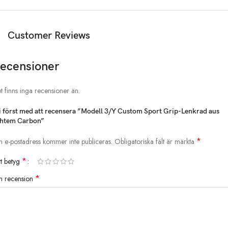
Customer Reviews
ecensioner
Anmerkungen
1. Produktionsvorlaufzeit: ca. 7–10 Tage
t finns inga recensioner än.
2. Wenn kein Qualitätsproblem vorliegt, beachten Sie bitte, dass das
i först med att recensera ”Modell 3/Y Custom Sport Grip-Lenkrad aus
individuell gestaltete Lenkrad nicht zurückgegeben oder umgetauscht
htem Carbon”
werden kann.
*
n e-postadress kommer inte publiceras.
Obligatoriska fält är märkta
3. Das modifizierte Lenkrad kann nur die Heizfunktion wählen, während
*
tt betyg
Ihr Originallenkrad über die Heizfunktion verfügt.
*
n recension
4. Passend für alle Tesla Model 3- und Model Y-Versionen. Hergestellt
von der führenden professionellen Tesla-Lenkradanpassungsfabrik, 100
% originales Autodesign.