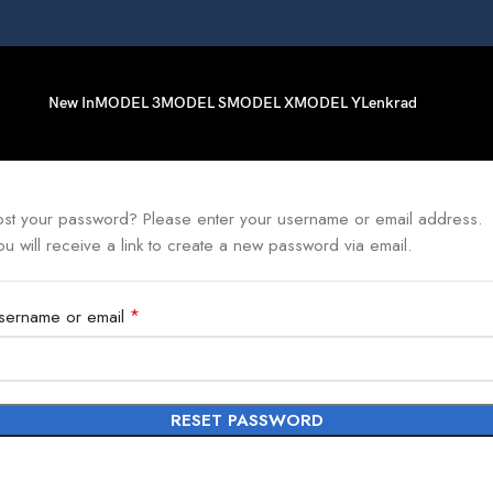
New In
MODEL 3
MODEL S
MODEL X
MODEL Y
Lenkrad
ost your password? Please enter your username or email address.
ou will receive a link to create a new password via email.
*
Required
sername or email
RESET PASSWORD