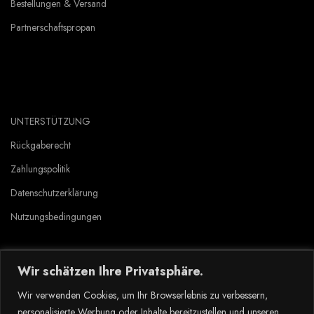
Bestellungen & Versand
Partnerschaftspropan
UNTERSTÜTZUNG
Rückgaberecht
Zahlungspolitik
Datenschutzerklärung
Nutzungsbedingungen
Wir schätzen Ihre Privatsphäre.
Copyright © 2023 Tlyard de. all rights reserved.
Wir verwenden Cookies, um Ihr Browserlebnis zu verbessern,
personalisierte Werbung oder Inhalte bereitzustellen und unseren