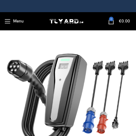
0
Menu
€
0.00
mehreren Adaptern für Reisen, 5m Starkstrom Schnellladekabel