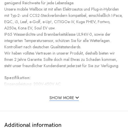
genügend Reichweite für jede Lebenslage.
Unsere mobile Wallbox ist mit allen Elektroautos und Plug-in-Hybriden
mit Typ-2- und CCS2-Steckverbindern kompatibel, einschließlich I-Pace,
EQC, i3, Leaf, e-Golf, e-Up!, CITIGOe iV, Kuga PHEV, Fortwo,
A250e, Kona EV, Soul EV usw.
IP65 Wasserdichte und Brennbarkeitsklasse UL94V-0, sowie der
integrierten Temperatursensor, schützen Sie für alle Wetterlagen.
Kontrolliert nach deutschen Qualitätsstandards.
Wir haben vollstes Vertrauen in unserer Produkt, deshalb bieten wir
Ihnen 2 Jahre Garantie. Sollte doch mal Etwas zu Schaden kommen,
steht unser freundlicher Kundendienst jederzeit für Sie zur Verfügung.
Spezifikation:
Eingangsleistung: 200V-450V AC
Stromstärke: 8A 10A 13A 16A einstellbar (16A Stecker) , 10A 13A 15A
25A 32A einstellbar (32A Stecker)
SHOW MORE
Netzstecker: Schuko Haushalt, CEE16A rot, CEE32A blau
Anschlussart: IEC 62196 Typ2
Phasen: 1/3
Kabel: 5G6mm² + 2×0.5mm²
Additional information
Gesamtlänge: 5 Meter