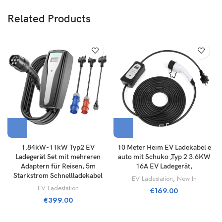
Related Products
1.84kW-11kW Typ2 EV
10 Meter Heim EV Ladekabel e
Ladegerät Set mit mehreren
auto mit Schuko ,Typ 2 3.6KW
Adaptern für Reisen, 5m
16A EV Ladegerät,
Starkstrom Schnellladekabel
EV Ladestation
,
New In
EV Ladestation
€
169.00
€
399.00