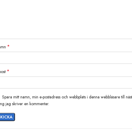
*
amn
*
post
Spara mitt namn, min e-postadress och webbplats i denna webbläsare till näs
ng jag skriver en kommentar.