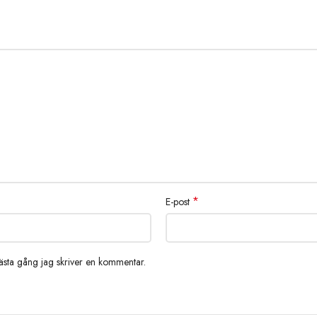
*
E-post
nästa gång jag skriver en kommentar.