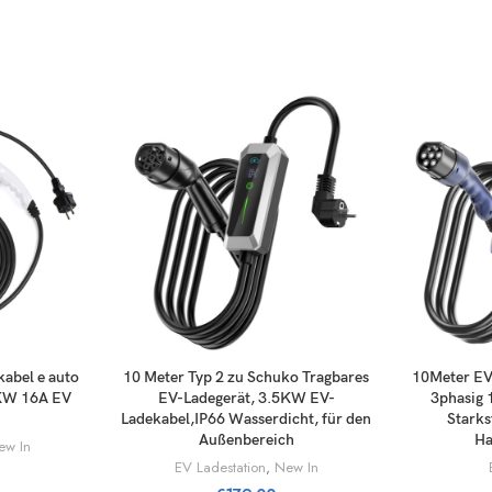
RUKORG
LÄGG TILL I VARUKORG
LÄGG 
abel e auto
10 Meter Typ 2 zu Schuko Tragbares
10Meter EV
6KW 16A EV
EV-Ladegerät, 3.5KW EV-
3phasig 
Ladekabel,IP66 Wasserdicht, für den
Starks
Außenbereich
Ha
ew In
EV Ladestation
,
New In