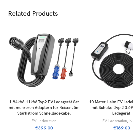
Related Products
LÄGG TILL I VARUKORG
LÄGG TILL I VA
1.84kW-11kW Typ2 EV Ladegerät Set
10 Meter Heim EV Ladek
mit mehreren Adaptern für Reisen, 5m
mit Schuko ,Typ 2 3.
Starkstrom Schnellladekabel
Ladegerät,
EV Ladestation
EV Ladestation
,
N
€
399.00
€
169.00