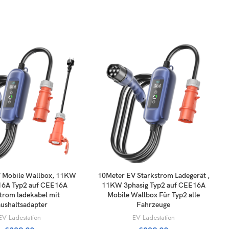
TILL I VARUKORG
LÄGG TILL I VARUKORG
 Mobile Wallbox, 11KW
10Meter EV Starkstrom Ladegerät ,
16A Typ2 auf CEE16A
11KW 3phasig Typ2 auf CEE16A
trom ladekabel mit
Mobile Wallbox Für Typ2 alle
ushaltsadapter
Fahrzeuge
EV Ladestation
EV Ladestation