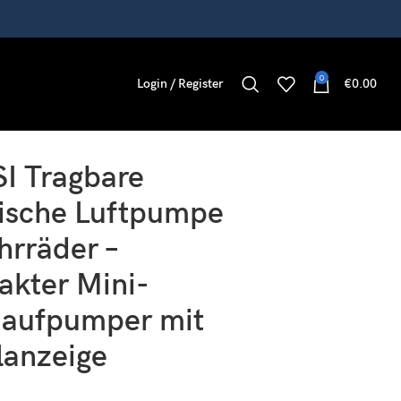
0
Login / Register
€
0.00
alanzeige
SI Tragbare
rische Luftpumpe
hrräder –
kter Mini-
naufpumper mit
lanzeige