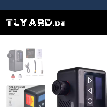
Hem
Outdoor-Ausrüstung
120 PSI Tragbare Elektrische Luf