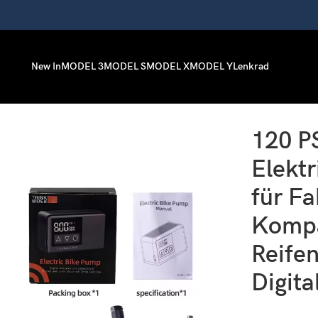
New In
MODEL 3
MODEL S
MODEL X
MODEL Y
Lenkrad
tpumpe für Fahrräder – Kompakter Mini-Reifenaufpumper mit Digit
120 P
Elekt
für Fa
Kompa
Reife
Digita