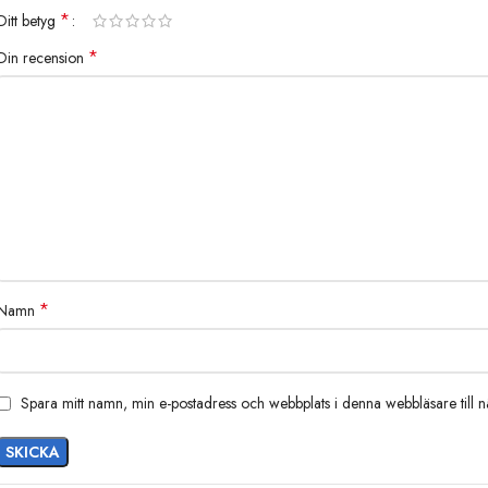
*
Ditt betyg
*
Din recension
*
Namn
Spara mitt namn, min e-postadress och webbplats i denna webbläsare till 