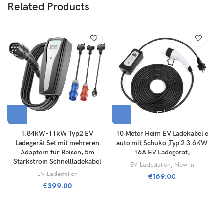
Related Products
1.84kW-11kW Typ2 EV
10 Meter Heim EV Ladekabel e
Ladegerät Set mit mehreren
auto mit Schuko ,Typ 2 3.6KW
Adaptern für Reisen, 5m
16A EV Ladegerät,
Starkstrom Schnellladekabel
EV Ladestation
,
New In
EV Ladestation
€
169.00
€
399.00