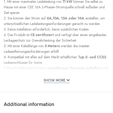
1. Mit einer maximalen Ladeleistung von
11 kW
können Sie selbst zu
Hause mit einer CEE 16A 3-Phasen-Stromquelle schnell aufladen und
Zeit sparen.
2. Sie können den Strom auf
6A,10A, 13A oder 16A
einstellen, um
unterschiedlichen Ladeleistungsanforderungen gerecht zu werden.
3. Keine Installation erforderlich, keine zusätzlichen Kosten.
4. Das Produkt ist
CE-zertifiziert
und verfügt über einen eingebauten
Leckageschutz zur Gewährleistung der Sicherheit.
5. Mit einer Kabellänge von
5 Metern
werden die meisten
Ladeentfernungsanforderungen erfüllt.
6. Kompatibel mit allen auf dem Markt erhältlichen
Typ-2- und CCS2
-
Ladeanschlüssen für Autos.
7. Das Produkt wird mit einer
zweijährigen Garantie geliefert
und
bietet schnellen Kundendienst.
SHOW MORE
Spezifikation:
Eingangsleistung: 200V-450V AC
Stromstärke: 6A 10A 13A 16A einstellbar
Stromversorgungsstecker: CEE 3 x 16A
Additional information
Anschlussart: IEC 62196 Typ2
Phasen: 3