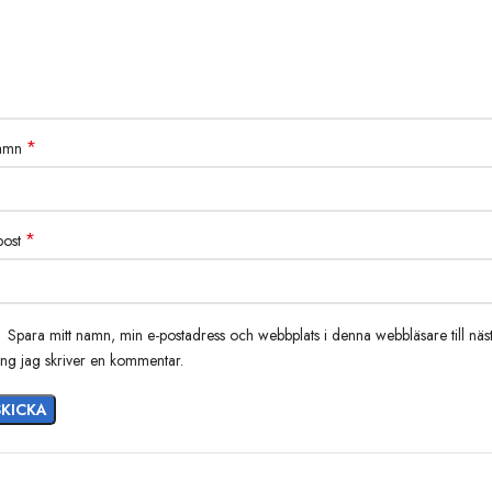
*
amn
*
post
Spara mitt namn, min e-postadress och webbplats i denna webbläsare till näs
ng jag skriver en kommentar.