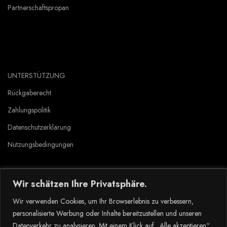
Partnerschaftspropan
UNTERSTÜTZUNG
Rückgaberecht
Zahlungspolitik
Datenschutzerklärung
Nutzungsbedingungen
Wir schätzen Ihre Privatsphäre.
Copyright © 2023 Tlyard de. all rights reserved.
Wir verwenden Cookies, um Ihr Browserlebnis zu verbessern,
personalisierte Werbung oder Inhalte bereitzustellen und unseren
Datenverkehr zu analysieren. Mit einem Klick auf „Alle akzeptieren“
Dansk
(
Danska
)
Nederlands
(
Nederländska
)