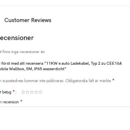
Kabel: 5*2,5 mm² + 2*0,5 mm²
Gesamtlänge: 15 Meter
RCD: RCD Typ B, AC30mA+DC 6mA
Customer Reviews
Betriebstemperatur: -30°C – +50°C
Lagertemperatur: -40°C – +80°C
ecensioner
Kontaktbuchse: Kupferlegierung, Silber + Thermoplast auf der Oberseite
Aufprall von äußerer Kraft: kann 1m Fall und 2t Fahrzeugüberdruck
aushalten
t finns inga recensioner än.
Gehäuse Brandschutzklasse：UL94V-0. Macht das Aufladen einfach
und sicher!
i först med att recensera ”11KW e auto Ladekabel, Typ 2 zu CEE16A
bile Wallbox, 5M, IP65 wasserdicht”
Liste der Pakete
*
n e-postadress kommer inte publiceras.
Obligatoriska fält är märkta
1*EV-Ladegerät
1*Packungsbox
*
tt betyg
1*Benutzerhandbuch
*
n recension