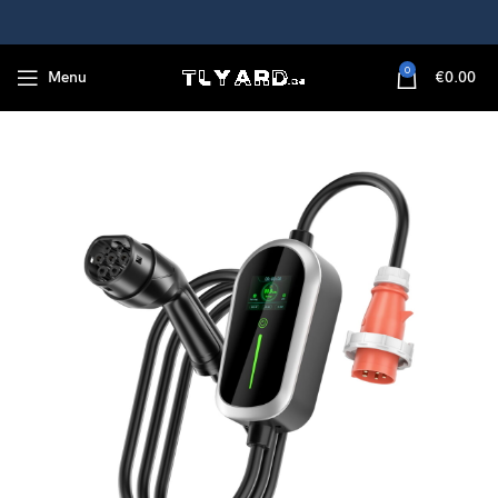
0
Menu
€
0.00
dekabel, Typ 2 zu CEE16A Mobile Wallbox, 5M, IP65 wasserdicht