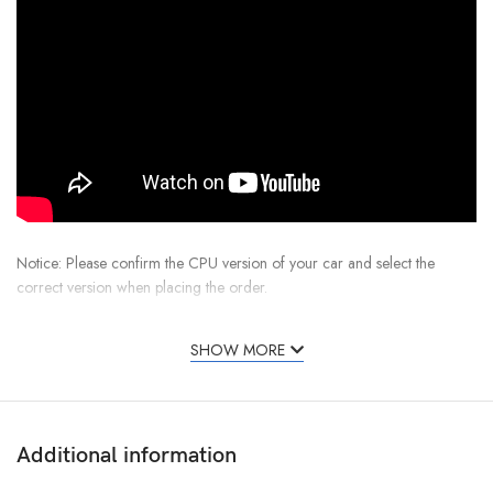
Notice: Please confirm the CPU version of your car and select the
correct version when placing the order.
How to confirm the CPU version of your car?
SHOW MORE
Please check on the screen of your original vehicle :
software > extra information > CPU
Additional information
Description: