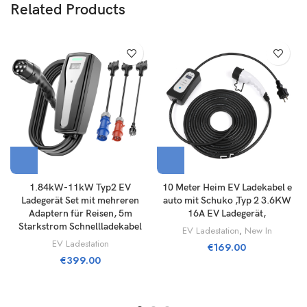
Related Products
1.84kW-11kW Typ2 EV
10 Meter Heim EV Ladekabel e
Ladegerät Set mit mehreren
auto mit Schuko ,Typ 2 3.6KW
Adaptern für Reisen, 5m
16A EV Ladegerät,
Starkstrom Schnellladekabel
EV Ladestation
,
New In
EV Ladestation
€
169.00
€
399.00