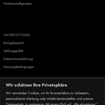
Partnerschaftspropan
UNTERSTÜTZUNG
Rückgaberecht
Zahlungspolitik
Datenschutzerklärung
Nutzungsbedingungen
Wir schätzen Ihre Privatsphäre.
Copyright © 2023 Tlyard de. all rights reserved.
Wir verwenden Cookies, um Ihr Browserlebnis zu verbessern,
personalisierte Werbung oder Inhalte bereitzustellen und unseren
Datenverkehr zu analysieren. Mit einem Klick auf „Alle akzeptieren“
Dansk
(
Danska
)
Nederlands
(
Nederländska
)