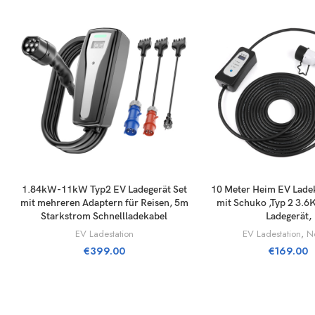
LÄGG TILL I VARUKORG
LÄGG TILL I VA
1.84kW-11kW Typ2 EV Ladegerät Set
10 Meter Heim EV Ladek
mit mehreren Adaptern für Reisen, 5m
mit Schuko ,Typ 2 3.
Starkstrom Schnellladekabel
Ladegerät,
EV Ladestation
EV Ladestation
,
N
€
399.00
€
169.00