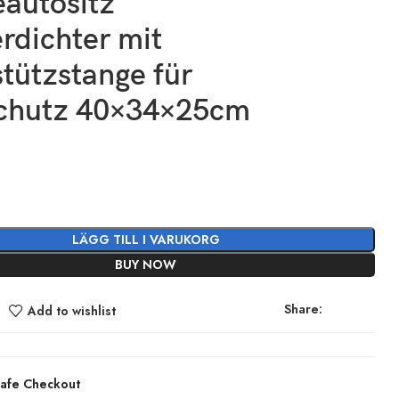
autositz
rdichter mit
tützstange für
chutz 40×34×25cm
5
LÄGG TILL I VARUKORG
BUY NOW
Share:
Add to wishlist
afe Checkout