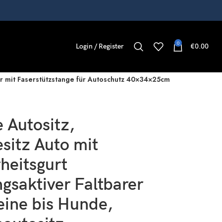
0
Login / Register
€
0.00
er mit Faserstützstange für Autoschutz 40×34×25cm
 Autositz,
sitz Auto mit
heitsgurt
gsaktiver Faltbarer
eine bis Hunde,