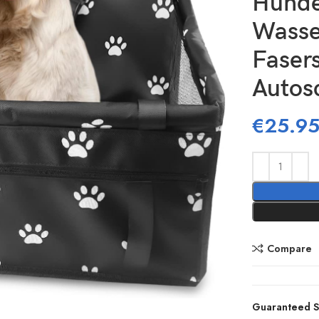
Hunde
Wasse
Fasers
Autos
€
25.9
Compare
Guaranteed S