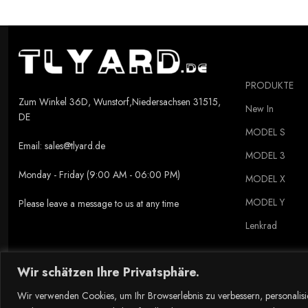
PRODUKTE
Zum Winkel 36D, Wunstorf,Niedersachsen 31515,
New In
DE
MODEL S
Email:
sales@tlyard.de
MODEL 3
Monday - Friday (9:00 AM - 06:00 PM)
MODEL X
MODEL Y
Please leave a message to us at any time
Lenkrad
Wir schätzen Ihre Privatsphäre.
Copyright © 2023 Tlyard de. all rights reserved.
Wir verwenden Cookies, um Ihr Browserlebnis zu verbessern, personalisi