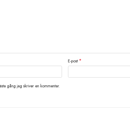
*
E-post
nästa gång jag skriver en kommentar.