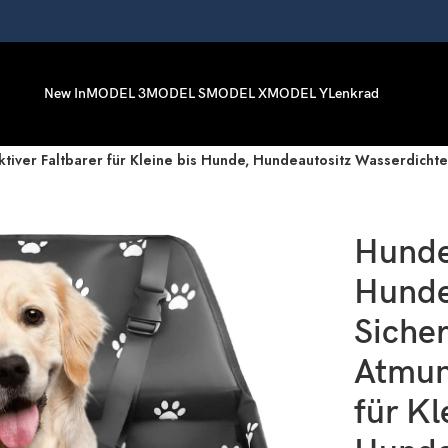
New In
MODEL 3
MODEL S
MODEL X
MODEL Y
Lenkrad
ktiver Faltbarer für Kleine bis Hunde, Hundeautositz Wasserdicht
Hunde
Hunde
Sicher
Atmun
für Kl