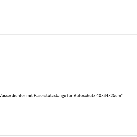
z Wasserdichter mit Faserstützstange für Autoschutz 40×34×25cm”