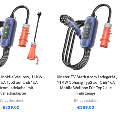
TILL I VARUKORG
LÄGG TILL I VARUKORG
 Mobile Wallbox, 11KW
10Meter EV Starkstrom Ladegerät ,
16A Typ2 auf CEE16A
11KW 3phasig Typ2 auf CEE16A
trom ladekabel mit
Mobile Wallbox Für Typ2 alle
ushaltsadapter
Fahrzeuge
EV Ladestation
EV Ladestation
€
329.00
€
289.00