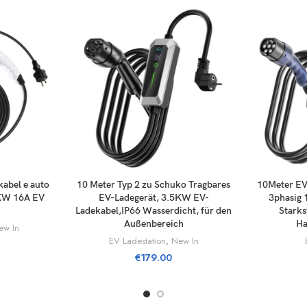
RUKORG
LÄGG TILL I VARUKORG
LÄGG 
abel e auto
10 Meter Typ 2 zu Schuko Tragbares
10Meter EV
6KW 16A EV
EV-Ladegerät, 3.5KW EV-
3phasig 
Ladekabel,IP66 Wasserdicht, für den
Starks
Außenbereich
Ha
ew In
EV Ladestation
,
New In
€
179.00