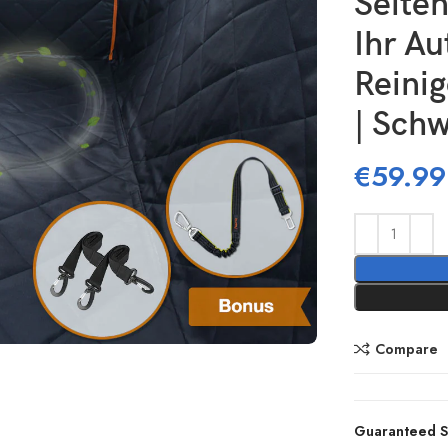
Seiten
Ihr Au
Reinig
| Sch
€
59.99
Compare
Guaranteed S