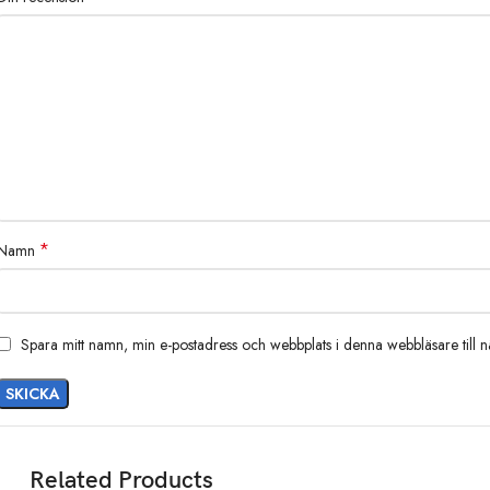
*
Namn
Spara mitt namn, min e-postadress och webbplats i denna webbläsare till 
Technische Daten:
Related Products
Länge: 152 cm