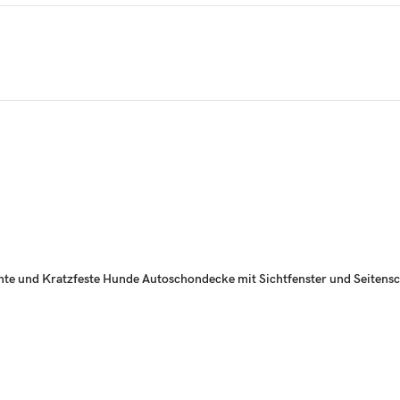
o Rückbank und Kofferraum, Wasserdicht, Rut
ungen zerkratzen?Mit “Hundedecke Auto Rückbank”
n?Mit “Hundedecke Auto Rückbank”
den Rücksitzbereich zu reinigen?Mit “Hundedecke Auto Rückbank”
m!
e und Kratzfeste Hunde Autoschondecke mit Sichtfenster und Seitenschut
hne Sorgen
ne angenehme sichere Reise.