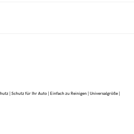
schfest und Kratzfest Rücksitzbezüge für
z | Schutz für Ihr Auto | Einfach zu Reinigen | Universalgröße |