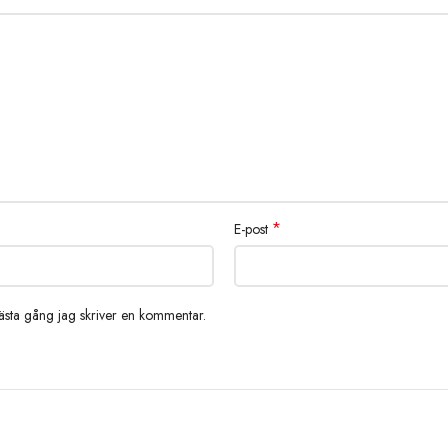
*
E-post
nästa gång jag skriver en kommentar.