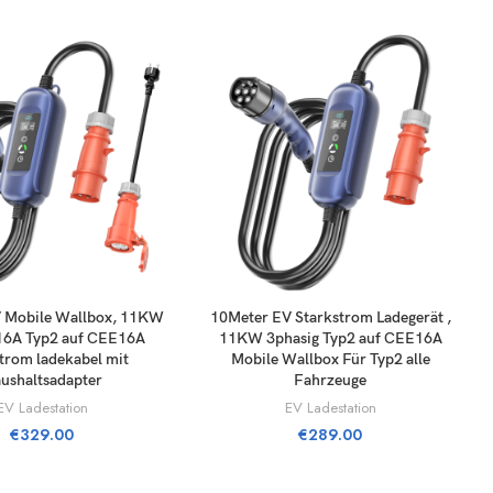
TILL I VARUKORG
LÄGG TILL I VARUKORG
 Mobile Wallbox, 11KW
10Meter EV Starkstrom Ladegerät ,
16A Typ2 auf CEE16A
11KW 3phasig Typ2 auf CEE16A
trom ladekabel mit
Mobile Wallbox Für Typ2 alle
ushaltsadapter
Fahrzeuge
EV Ladestation
EV Ladestation
€
329.00
€
289.00
r Autositzbezug für Hunde, Hundesitzbezüge für