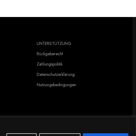
ei, wenn es mit dem Auto und Hund irgendwo hingeht.
UNTERSTÜTZUNG
Rückgaberecht
Zahlungspolitik
Datenschutzerklärung
Nutzungsbedingungen