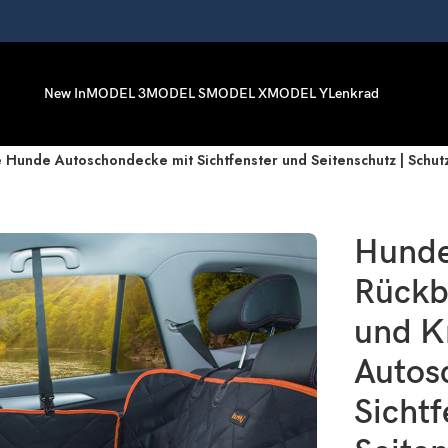
New In
MODEL 3
MODEL S
MODEL X
MODEL Y
Lenkrad
unde Autoschondecke mit Sichtfenster und Seitenschutz | Schutz fü
Hunde
Rückb
und K
Autos
Sichtf