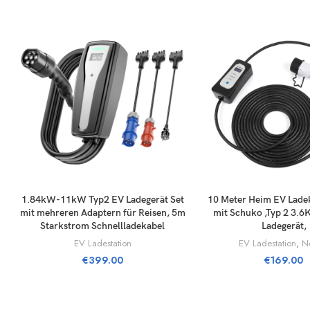
Breit: 45 cm
Höhe: 56 cm
Farbe: Schwarz
Länge der Sicherungsleine: ca. 50 bis 74 cm
Lieferumfang:
1 x Hundedecke
1 x Sicherungsleine
LÄGG TILL I VARUKORG
LÄGG TILL I VA
1.84kW-11kW Typ2 EV Ladegerät Set
10 Meter Heim EV Ladek
2 x Halteband
mit mehreren Adaptern für Reisen, 5m
mit Schuko ,Typ 2 3.
Starkstrom Schnellladekabel
Ladegerät,
Autoschondecke für Hunde mit Sichtfenste
EV Ladestation
EV Ladestation
,
N
€
399.00
€
169.00
Hunderücksitzbezug, Hundesitzbezüge für Autos, was
SUVs, LKWs