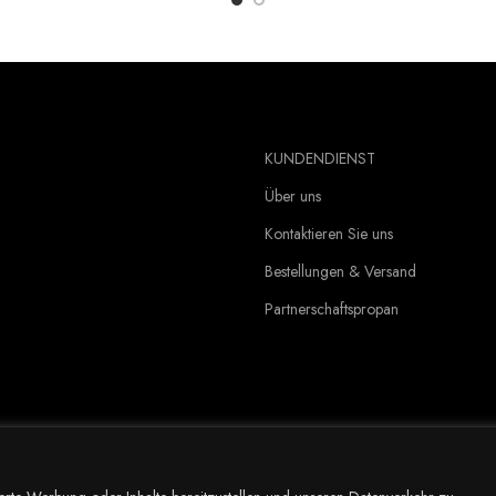
amit gehört die Autoschondecke für uns fest zum Alltag und ist immer dab
KUNDENDIENST
Über uns
Kontaktieren Sie uns
Bestellungen & Versand
Partnerschaftspropan