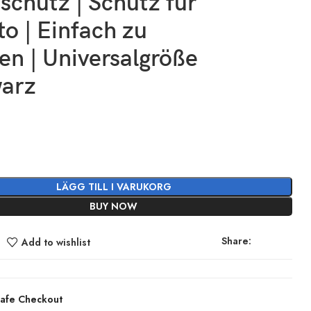
schutz | Schutz für
to | Einfach zu
en | Universalgröße
warz
LÄGG TILL I VARUKORG
BUY NOW
Share:
Add to wishlist
afe Checkout