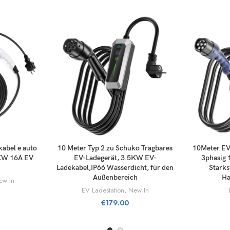
RUKORG
LÄGG TILL I VARUKORG
LÄGG 
abel e auto
10 Meter Typ 2 zu Schuko Tragbares
10Meter EV
6KW 16A EV
EV-Ladegerät, 3.5KW EV-
3phasig 
Ladekabel,IP66 Wasserdicht, für den
Starks
Außenbereich
Ha
r & Seitenschutz
ew In
EV Ladestation
,
New In
€
179.00
serdichter Hundeautositzbezug, kratzfester Rutschfeste