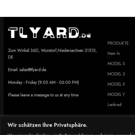
Hunde bringen eine Menge Dreck ins Auto! Hundedecke Auto Rückbank D
Mit Seitenklappen
Kratzfest
Mittig teilbar
PRODUKTE
Antirutsch-Beschichtung
Zum Winkel 36D, Wunstorf,Niedersachsen 31515,
New In
DE
Undurchlässig
MODEL S
Extra: Hundenapf
Email:
sales@tlyard.de
MODEL 3
Zwei Taschen
Monday - Friday (9:00 AM - 06:00 PM)
MODEL X
MODEL Y
Please leave a message to us at any time
Lenkrad
Wir schätzen Ihre Privatsphäre.
Copyright © 2023 Tlyard de. all rights reserved.