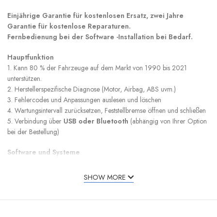
Einjährige Garantie für kostenlosen Ersatz, zwei Jahre
Garantie für kostenlose Reparaturen.
Fernbedienung bei der Software -Installation bei Bedarf.
Hauptfunktion
1. Kann 80 % der Fahrzeuge auf dem Markt von 1990 bis 2021
unterstützen.
2. Herstellerspezifische Diagnose (Motor, Airbag, ABS uvm.)
3. Fehlercodes und Anpassungen auslesen und löschen
4. Wartungsintervall zurücksetzen, Feststellbremse öffnen und schließen
5. Verbindung über
USB oder Bluetooth
(abhängig von Ihrer Option
bei der Bestellung)
Software und Systeme
1. Das Paket enthält die Softwareversion 2020. Kann einen Download-
Link für die Version 2021 und andere ältere Versionen (2015 bis 2017)
SHOW MORE
bereitstellen.
2. Windows-System erforderlich: Windows 7, Windows 10, Windows
11. Für XP-Systeme kann nur Software der Version 2014R2 installiert
werden.