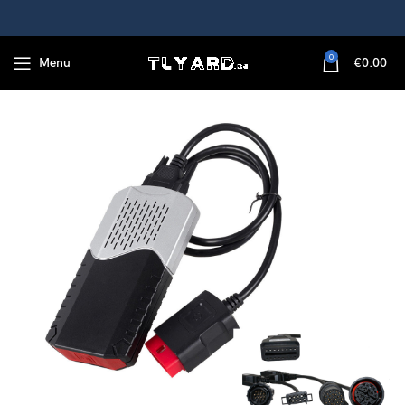
0
Menu
€
0.00
h OBD2 Auto Diagnosewerkzeug 2021 software mit LKW kabelsatz