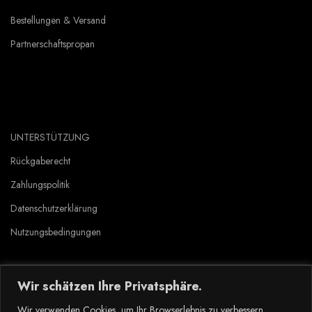
Bestellungen & Versand
Partnerschaftspropan
UNTERSTÜTZUNG
Rückgaberecht
Zahlungspolitik
Datenschutzerklärung
Nutzungsbedingungen
Wir schätzen Ihre Privatsphäre.
Copyright © 2023 Tlyard de. all rights reserved.
Wir verwenden Cookies, um Ihr Browserlebnis zu verbessern,