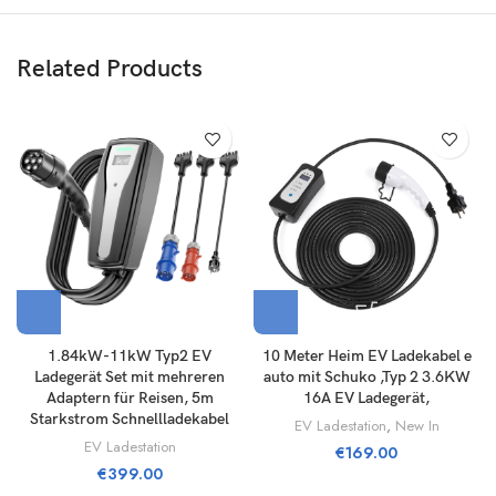
Related Products
1.84kW-11kW Typ2 EV
10 Meter Heim EV Ladekabel e
Ladegerät Set mit mehreren
auto mit Schuko ,Typ 2 3.6KW
Adaptern für Reisen, 5m
16A EV Ladegerät,
Starkstrom Schnellladekabel
EV Ladestation
,
New In
EV Ladestation
€
169.00
€
399.00