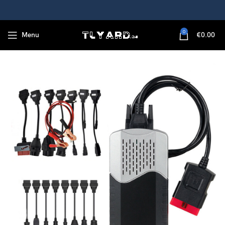
0
Menu
€
0.00
uto Diagnosewerkzeug 2021 software mit LKW und PKW kabelsatz