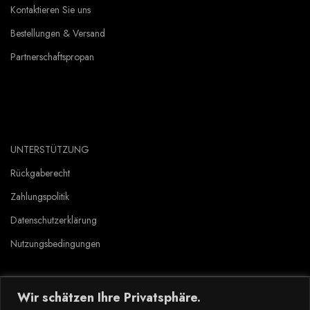
Kontaktieren Sie uns
Bestellungen & Versand
Partnerschaftspropan
UNTERSTÜTZUNG
Rückgaberecht
Zahlungspolitik
Datenschutzerklärung
Nutzungsbedingungen
Wir schätzen Ihre Privatsphäre.
Copyright © 2023 Tlyard de. all rights reserved.