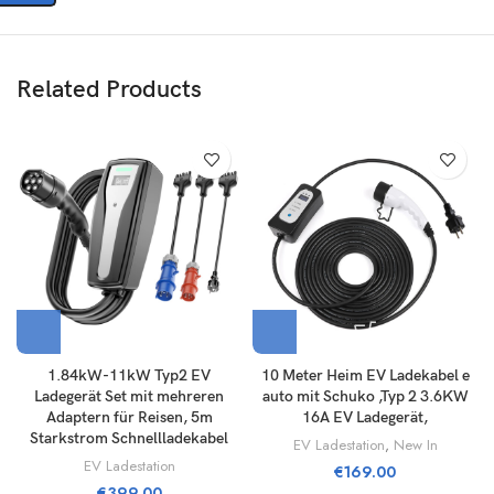
Related Products
1.84kW-11kW Typ2 EV
10 Meter Heim EV Ladekabel e
Ladegerät Set mit mehreren
auto mit Schuko ,Typ 2 3.6KW
Adaptern für Reisen, 5m
16A EV Ladegerät,
Starkstrom Schnellladekabel
EV Ladestation
,
New In
EV Ladestation
€
169.00
€
399.00