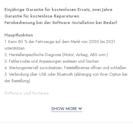
Einjährige Garantie für kostenlosen Ersatz, zwei Jahre
Garantie für kostenlose Reparaturen.
Fernbedienung bei der Software -Installation bei Bedarf.
Hauptfunktion
1. Kann 80 % der Fahrzeuge auf dem Markt von 2000 bis 2021
unterstützen.
2. Herstellerspezifische Diagnose (Motor, Airbag, ABS uvm.)
3. Fehlercodes und Anpassungen auslesen und löschen
4. Wartungsintervall zurücksetzen, Feststellbremse öffnen und schließen
5. Verbindung über USB oder Bluetooth (abhängig von Ihrer Option bei
der Bestellung)
Software und Systeme
1. Das Paket enthält die Softwareversion 2020. Kann einen Download-
Link für die Version 2021 und andere ältere Versionen (2015 bis 2017)
SHOW MORE
bereitstellen.
2. Windows-System erforderlich: Windows 7, Windows 10, Windows
11. Für XP-Systeme kann nur Software der Version 2014R2 installiert
werden.